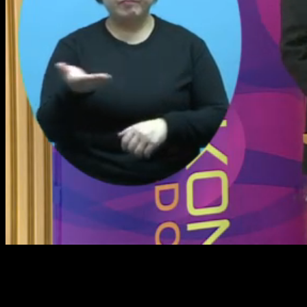
Loaded
:
Mute
1.83%