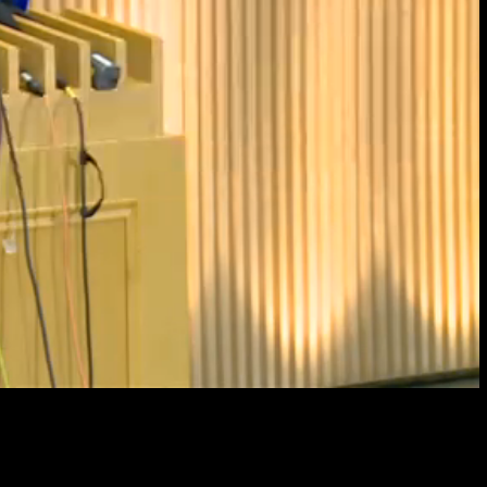
Resol
畫
質