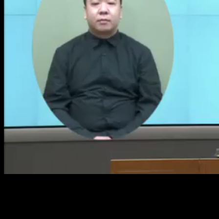
Loaded
:
Mute
1.04%