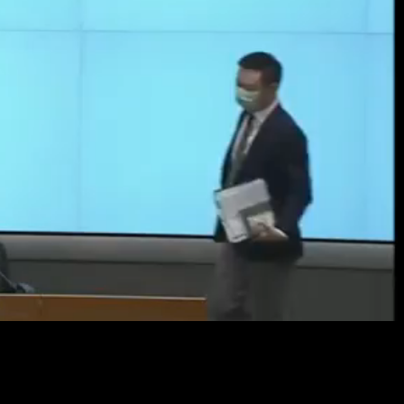
Resol
畫
質