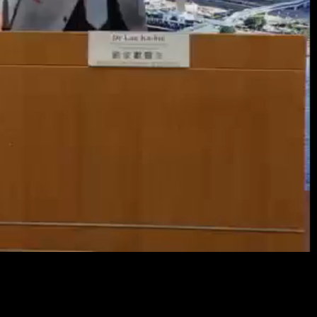
Resol
畫
質