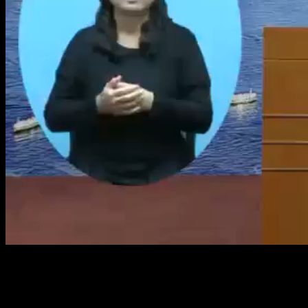
Loaded
:
Mute
2.48%