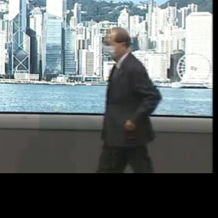
Resol
畫
質