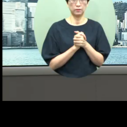
Loaded
:
Mute
3.90%