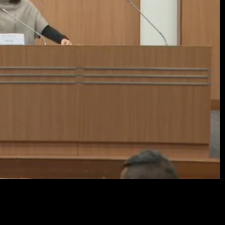
Resol
畫
質