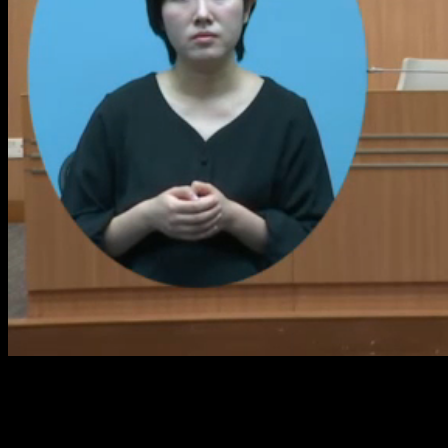
Loaded
:
Mute
1.40%