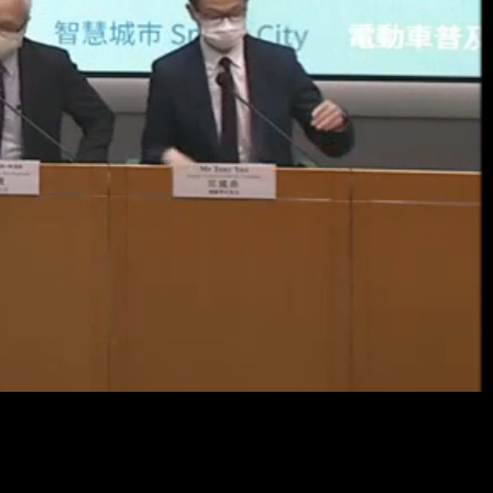
Resol
畫
質