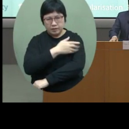
Loaded
:
Mute
0.85%