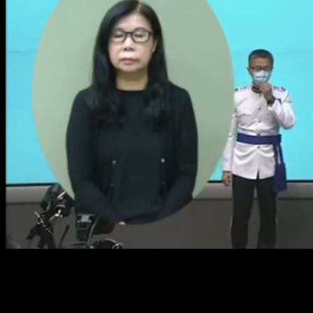
Loaded
:
Mute
1.78%