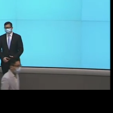
Resol
畫
質