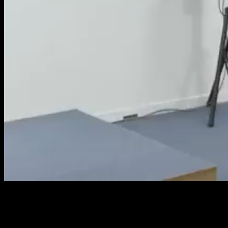
Loaded
:
Mute
0.51%