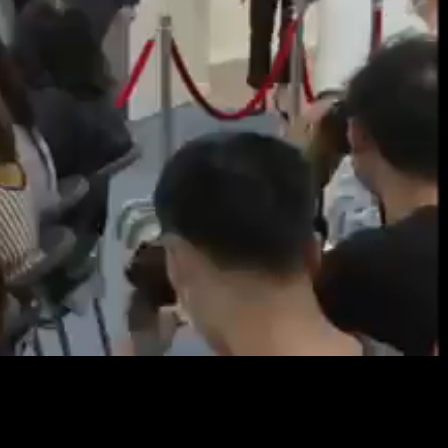
Resol
畫
質