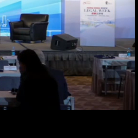
Resol
畫
質