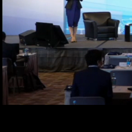
Loaded
:
Mute
0.83%