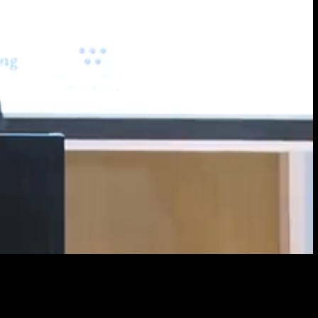
Resol
畫
質