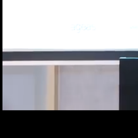
Loaded
:
Mute
9.40%