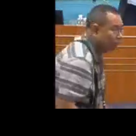
Loaded
:
Mute
0.96%