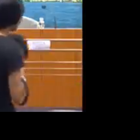
Resol
畫
質