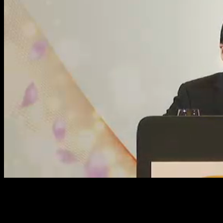
Loaded
:
Mute
14.58%