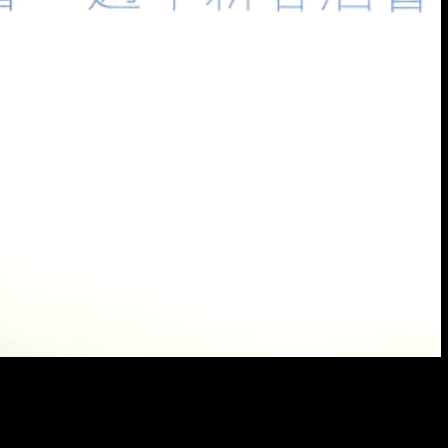
Resol
畫
質